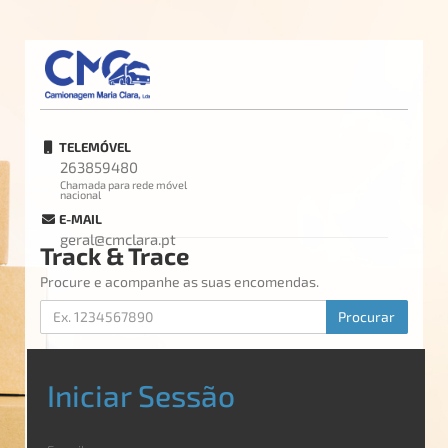
TELEMÓVEL
263859480
Chamada para rede móvel
nacional
E-MAIL
geral@cmclara.pt
Track & Trace
Procure e acompanhe as suas encomendas.
Procurar
Iniciar Sessão