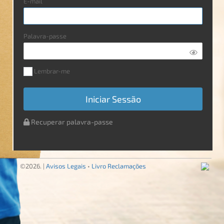
E-mail
Palavra-passe
Lembrar-me
Iniciar Sessão
Recuperar palavra-passe
©2026.
|
Avisos Legais
•
Livro Reclamações